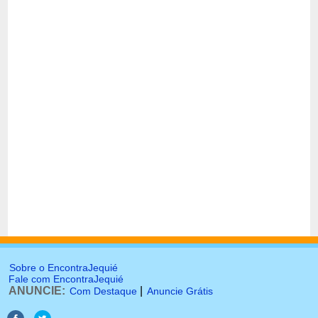
Sobre o EncontraJequié
Fale com EncontraJequié
ANUNCIE:
|
Com Destaque
Anuncie Grátis