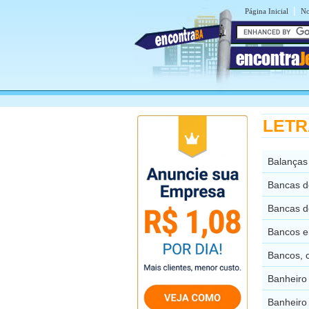
|
Página Inicial
No
encontra
J
LETRA
Balanças
Bancas d
Bancas d
Bancos e
Bancos, 
Banheiro
Banheiro