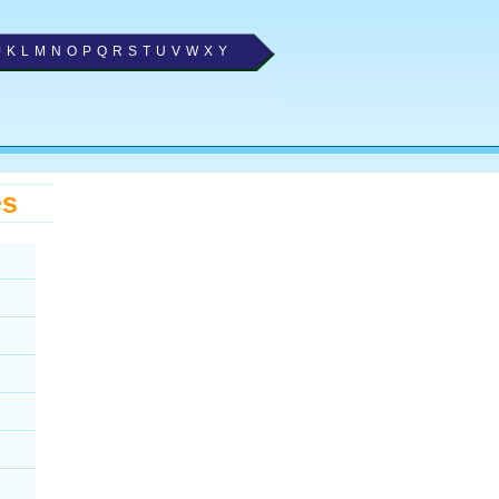
J
K
L
M
N
O
P
Q
R
S
T
U
V
W
X
Y
es