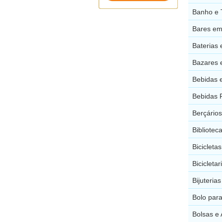
Banho e 
Bares em
Baterias 
Bazares 
Bebidas 
Bebidas 
Berçário
Bibliotec
Bicicleta
Bicicleta
Bijuteria
Bolo par
Bolsas e