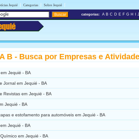
|
|
|
tícias Jequié
Categorias
Sobre Jequié
A
B
C
D
E
F
G
H
I
categorias:
equié
 B - Busca por Empresas e Atividad
 em Jequié - BA
e Jornal em Jequié - BA
e Revistas em Jequié - BA
m Jequié - BA
capas e estofamento para automóveis em Jequié - BA
 em Jequié - BA
 Químico em Jequié - BA