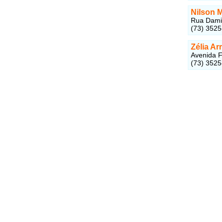
Nilson 
Rua Damiã
(73) 352
Zélia A
Avenida F
(73) 352