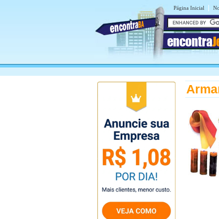
|
Página Inicial
No
encontra
J
Arma