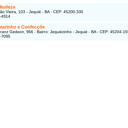
Miudeza
o Vieira, 103 - Jequié - BA - CEP: 45200-330
5-4914
rmarinho e Confecçõe
ranz Gedeon, 966 - Bairro: Jequiézinho - Jequié - BA - CEP: 45204-15
5-7095