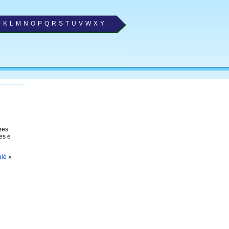
J
K
L
M
N
O
P
Q
R
S
T
U
V
W
X
Y
res
es e
uié
»