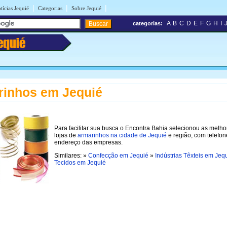
|
|
|
tícias Jequié
Categorias
Sobre Jequié
A
B
C
D
E
F
G
H
I
categorias:
equié
rinhos em Jequié
Para facilitar sua busca o Encontra Bahia selecionou as melho
lojas de
armarinhos na cidade de Jequié
e região, com telefon
endereço das empresas.
Similares: »
Confecção em Jequié
»
Indústrias Têxteis em Jeq
Tecidos em Jequié