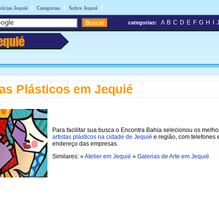
|
|
|
tícias Jequié
Categorias
Sobre Jequié
A
B
C
D
E
F
G
H
I
categorias:
equié
tas Plásticos em Jequié
Para facilitar sua busca o Encontra Bahia selecionou os melho
artistas plásticos na cidade de Jequié
e região, com telefones 
endereço das empresas.
Similares: »
Atelier em Jequié
»
Galerias de Arte em Jequié