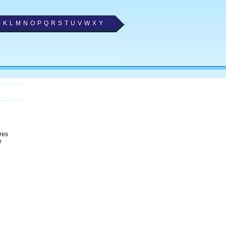
J
K
L
M
N
O
P
Q
R
S
T
U
V
W
X
Y
res
e