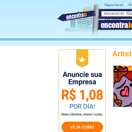
|
Página Inicial
No
encontra
J
Artis