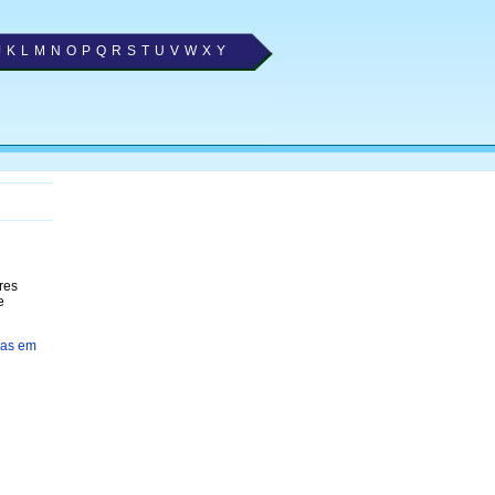
J
K
L
M
N
O
P
Q
R
S
T
U
V
W
X
Y
res
e
ças em