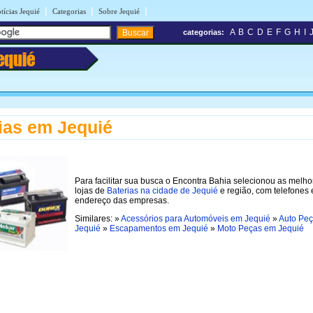
|
|
|
tícias Jequié
Categorias
Sobre Jequié
A
B
C
D
E
F
G
H
I
categorias:
equié
ias em Jequié
Para facilitar sua busca o Encontra Bahia selecionou as melho
lojas de
Baterias na cidade de Jequié
e região, com telefones 
endereço das empresas.
Similares: »
Acessórios para Automóveis em Jequié
»
Auto Pe
Jequié
»
Escapamentos em Jequié
»
Moto Peças em Jequié