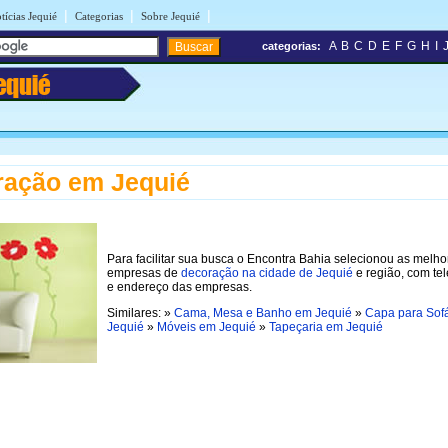
|
|
|
tícias Jequié
Categorias
Sobre Jequié
A
B
C
D
E
F
G
H
I
categorias:
equié
ração em Jequié
Para facilitar sua busca o Encontra Bahia selecionou as melho
empresas de
decoração na cidade de Jequié
e região, com te
e endereço das empresas.
Similares: »
Cama, Mesa e Banho em Jequié
»
Capa para Sof
Jequié
»
Móveis em Jequié
»
Tapeçaria em Jequié