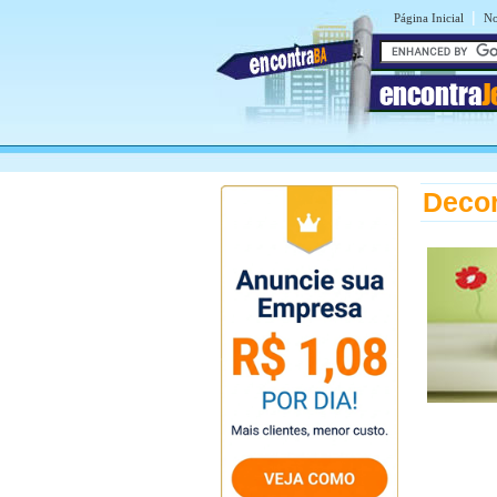
|
Página Inicial
No
encontra
J
Deco