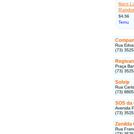
Companh
Rua Edval
(73) 3525
Regivan
Praça Ban
(73) 352
Solvip
Rua Carlo
(73) 880
SOS da C
Avenida F
(73) 352
Zenilda
Rua Franc
(73) 352