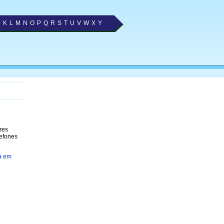
J
K
L
M
N
O
P
Q
R
S
T
U
V
W
X
Y
res
lefones
á em