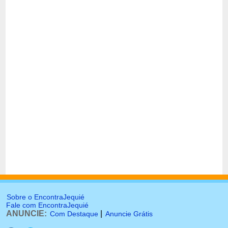
Sobre o EncontraJequié
Fale com EncontraJequié
ANUNCIE:
|
Com Destaque
Anuncie Grátis