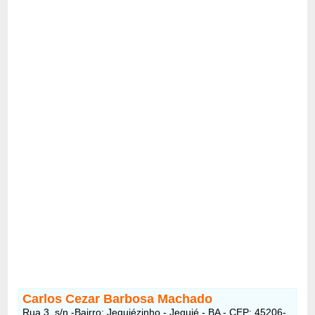
Carlos Cezar Barbosa Machado
Rua 3, s/n -Bairro: Jequiézinho - Jequié - BA - CEP: 45206-