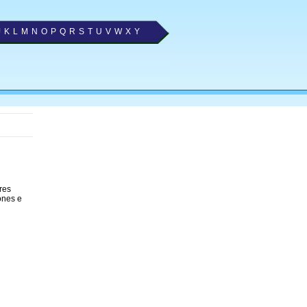
J
K
L
M
N
O
P
Q
R
S
T
U
V
W
X
Y
res
ones e