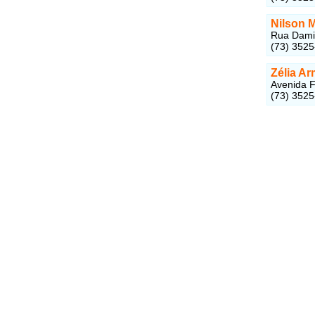
Nilson 
Rua Damiã
(73) 352
Zélia A
Avenida F
(73) 352