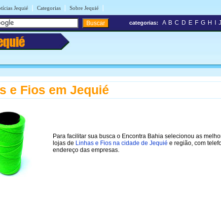
|
|
|
tícias Jequié
Categorias
Sobre Jequié
A
B
C
D
E
F
G
H
I
categorias:
equié
s e Fios em Jequié
Para facilitar sua busca o Encontra Bahia selecionou as melho
lojas de
Linhas e Fios na cidade de Jequié
e região, com telef
endereço das empresas.