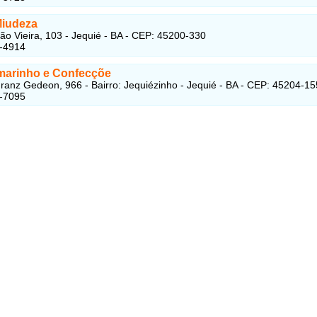
Miudeza
o Vieira, 103 - Jequié - BA - CEP: 45200-330
5-4914
rmarinho e Confecçõe
ranz Gedeon, 966 - Bairro: Jequiézinho - Jequié - BA - CEP: 45204-15
5-7095