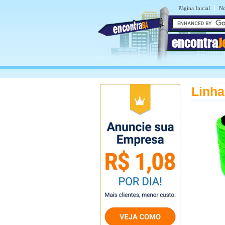
|
Página Inicial
No
encontra
J
Linha