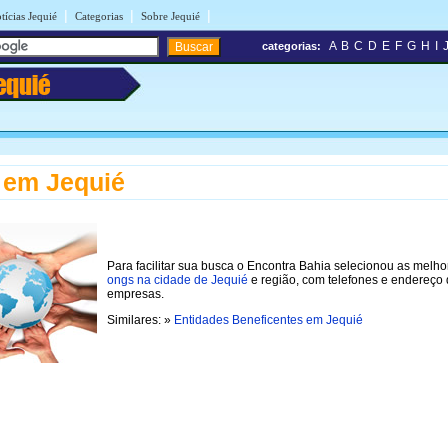
|
|
|
tícias Jequié
Categorias
Sobre Jequié
A
B
C
D
E
F
G
H
I
categorias:
equié
 em Jequié
Para facilitar sua busca o Encontra Bahia selecionou as melho
ongs na cidade de Jequié
e região, com telefones e endereço
empresas.
Similares: »
Entidades Beneficentes em Jequié