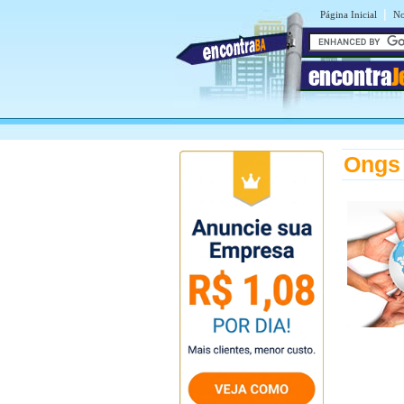
|
Página Inicial
No
encontra
J
Ongs