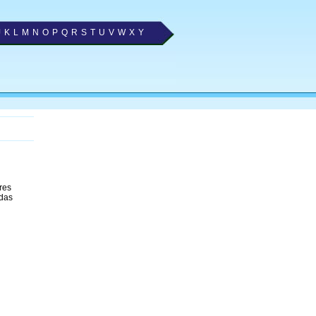
J
K
L
M
N
O
P
Q
R
S
T
U
V
W
X
Y
res
 das