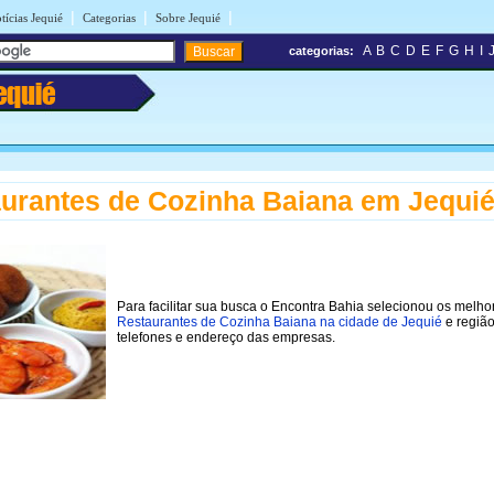
|
|
|
tícias Jequié
Categorias
Sobre Jequié
A
B
C
D
E
F
G
H
I
categorias:
equié
urantes de Cozinha Baiana em Jequi
Para facilitar sua busca o Encontra Bahia selecionou os melho
Restaurantes de Cozinha Baiana na cidade de Jequié
e regiã
telefones e endereço das empresas.