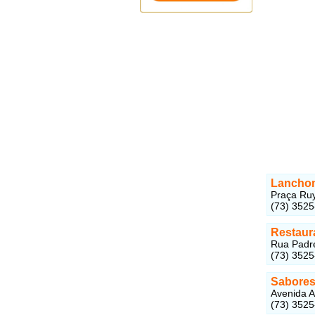
Lanchon
Praça Ruy
(73) 352
Restaur
Rua Padre
(73) 352
Sabores
Avenida A
(73) 352