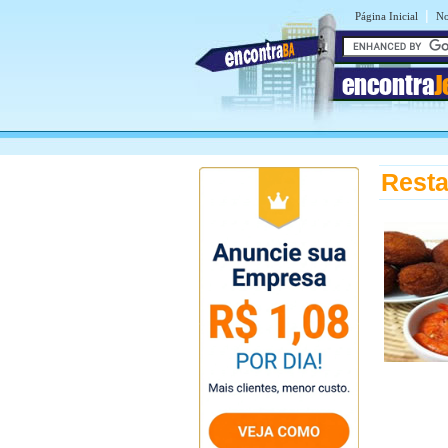
|
Página Inicial
No
encontra
J
Resta