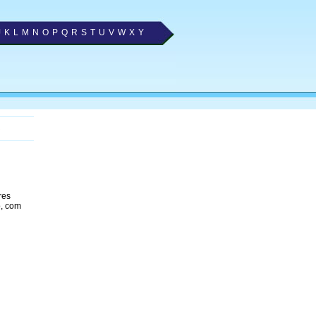
J
K
L
M
N
O
P
Q
R
S
T
U
V
W
X
Y
é
res
o, com