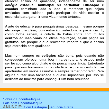
oferecer ensino de qualidade, independente de ser num
colégio estadual
,
municipal
ou
particular
.
Educação e
escolas
caminham lado a lado, e merecem que sejam
avaliados com cuidado, pois participar da vida escolar é
essencial para garantir uma vida menos tortuosa.
A arte de educar é para pouquíssimas pessoas, mesmo porque
ela exige disciplina, concentração, sabedoria e paciência. E,
como todos sabem, a cidade da Bahia conta com muitos
centros educacionais
de ótima reputação, sejam pagos ou
gratuitos, até porque o que realmente importa é que o ensino
seja oferecido com qualidade.
Mas nem sempre os
colégios
são bons, pois quando não
conseguem oferecer uma boa infra-estrutura, o estudo pode
ser levado como algo chato e de pouca importância. Entretanto
para que nos tornemos bons cidadãos, é preciso estudar, se
aprofundar em vários assuntos e sempre tentar progredir. Para
alguns cursar uma faculdade é quase impossível, por isso se
dedicam ao máximo para conseguir um bom resultado.
Sobre o EncontraJequié
Fale com EncontraJequié
ANUNCIE:
|
Com Destaque
Anuncie Grátis