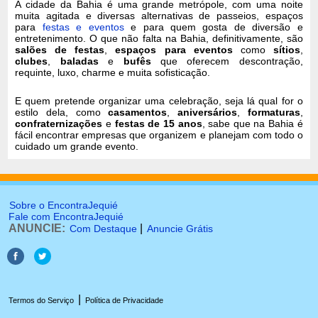
A cidade da Bahia é uma grande metrópole, com uma noite
muita agitada e diversas alternativas de passeios, espaços
para
festas e eventos
e para quem gosta de diversão e
entretenimento. O que não falta na Bahia, definitivamente, são
salões de festas
,
espaços para eventos
como
sítios
,
clubes
,
baladas
e
bufês
que oferecem descontração,
requinte, luxo, charme e muita sofisticação.
E quem pretende organizar uma celebração, seja lá qual for o
estilo dela, como
casamentos
,
aniversários
,
formaturas
,
confraternizações
e
festas de 15 anos
, sabe que na Bahia é
fácil encontrar empresas que organizem e planejam com todo o
cuidado um grande evento.
Sobre o EncontraJequié
Fale com EncontraJequié
ANUNCIE:
|
Com Destaque
Anuncie Grátis
|
Termos do Serviço
Política de Privacidade