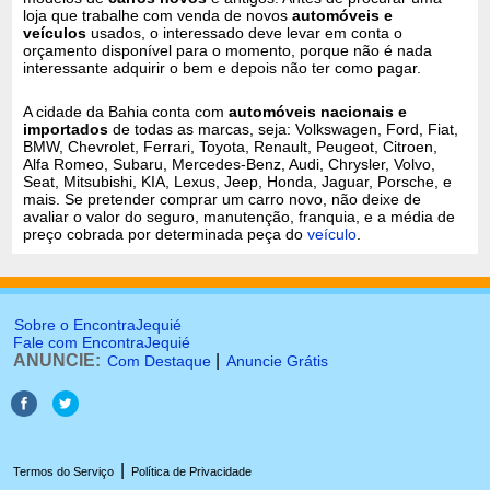
loja que trabalhe com venda de novos
automóveis e
veículos
usados, o interessado deve levar em conta o
orçamento disponível para o momento, porque não é nada
interessante adquirir o bem e depois não ter como pagar.
A cidade da Bahia conta com
automóveis nacionais e
importados
de todas as marcas, seja: Volkswagen, Ford, Fiat,
BMW, Chevrolet, Ferrari, Toyota, Renault, Peugeot, Citroen,
Alfa Romeo, Subaru, Mercedes-Benz, Audi, Chrysler, Volvo,
Seat, Mitsubishi, KIA, Lexus, Jeep, Honda, Jaguar, Porsche, e
mais. Se pretender comprar um carro novo, não deixe de
avaliar o valor do seguro, manutenção, franquia, e a média de
preço cobrada por determinada peça do
veículo
.
Sobre o EncontraJequié
Fale com EncontraJequié
ANUNCIE:
|
Com Destaque
Anuncie Grátis
|
Termos do Serviço
Política de Privacidade